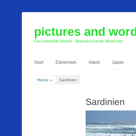
pictures and wor
Faszinierende Welten - Beeindruckende Menschen
Primäres Menü
Zum
Start
Dänemark
Irland
Japan
Inhalt
springen
Home
»
Sardinien
Sardinien